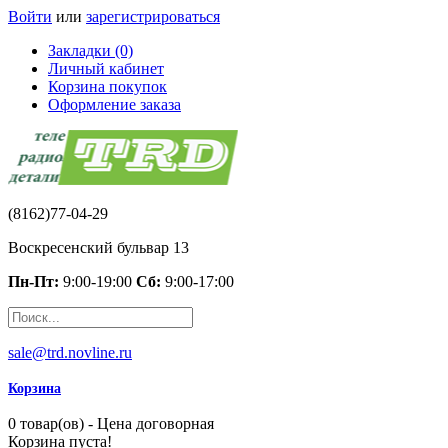
Войти
или
зарегистрироваться
Закладки (0)
Личный кабинет
Корзина покупок
Оформление заказа
(8162)77-04-29
Воскресенский бульвар 13
Пн-Пт:
9:00-19:00
Сб:
9:00-17:00
sale@trd.novline.ru
Корзина
0 товар(ов) - Цена договорная
Корзина пуста!