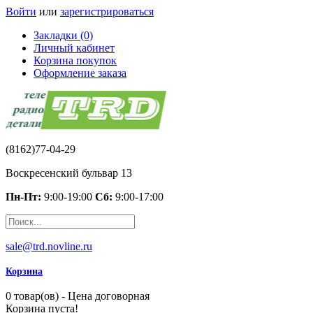
Войти
или
зарегистрироваться
Закладки (0)
Личный кабинет
Корзина покупок
Оформление заказа
(8162)77-04-29
Воскресенский бульвар 13
Пн-Пт:
9:00-19:00
Сб:
9:00-17:00
sale@trd.novline.ru
Корзина
0 товар(ов) - Цена договорная
Корзина пуста!