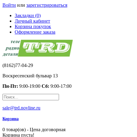
Войти
или
зарегистрироваться
Закладки (0)
Личный кабинет
Корзина покупок
Оформление заказа
(8162)77-04-29
Воскресенский бульвар 13
Пн-Пт:
9:00-19:00
Сб:
9:00-17:00
sale@trd.novline.ru
Корзина
0 товар(ов) - Цена договорная
Корзина пуста!