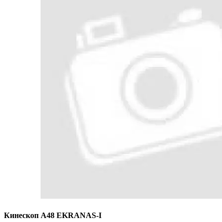
Кинескоп A48 EKRANAS-I