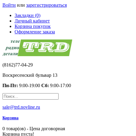
Войти
или
зарегистрироваться
Закладки (0)
Личный кабинет
Корзина покупок
Оформление заказа
(8162)77-04-29
Воскресенский бульвар 13
Пн-Пт:
9:00-19:00
Сб:
9:00-17:00
sale@trd.novline.ru
Корзина
0 товар(ов) - Цена договорная
Корзина пуста!