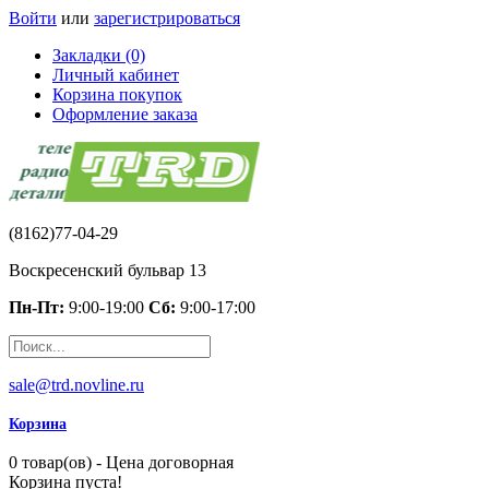
Войти
или
зарегистрироваться
Закладки (0)
Личный кабинет
Корзина покупок
Оформление заказа
(8162)77-04-29
Воскресенский бульвар 13
Пн-Пт:
9:00-19:00
Сб:
9:00-17:00
sale@trd.novline.ru
Корзина
0 товар(ов) - Цена договорная
Корзина пуста!