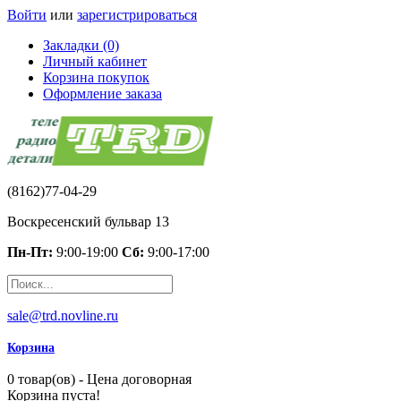
Войти
или
зарегистрироваться
Закладки (0)
Личный кабинет
Корзина покупок
Оформление заказа
(8162)77-04-29
Воскресенский бульвар 13
Пн-Пт:
9:00-19:00
Сб:
9:00-17:00
sale@trd.novline.ru
Корзина
0 товар(ов) - Цена договорная
Корзина пуста!