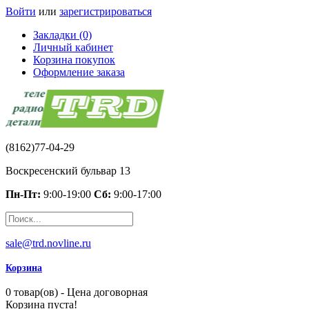
Войти
или
зарегистрироваться
Закладки (0)
Личный кабинет
Корзина покупок
Оформление заказа
(8162)77-04-29
Воскресенский бульвар 13
Пн-Пт:
9:00-19:00
Сб:
9:00-17:00
sale@trd.novline.ru
Корзина
0 товар(ов) - Цена договорная
Корзина пуста!