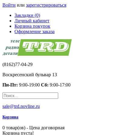
Войти
или
зарегистрироваться
Закладки (0)
Личный кабинет
Корзина покупок
Оформление заказа
(8162)77-04-29
Воскресенский бульвар 13
Пн-Пт:
9:00-19:00
Сб:
9:00-17:00
sale@trd.novline.ru
Корзина
0 товар(ов) - Цена договорная
Корзина пуста!