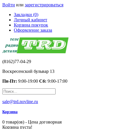
Войти
или
зарегистрироваться
Закладки (0)
Личный кабинет
Корзина покупок
Оформление заказа
(8162)77-04-29
Воскресенский бульвар 13
Пн-Пт:
9:00-19:00
Сб:
9:00-17:00
sale@trd.novline.ru
Корзина
0 товар(ов) - Цена договорная
Корзина пуста!