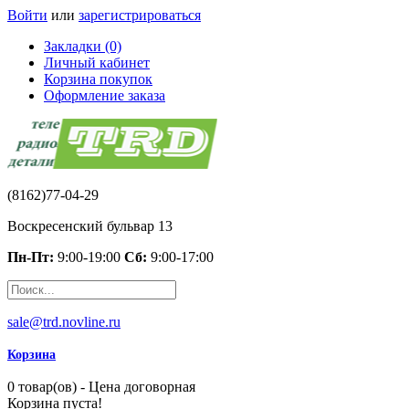
Войти
или
зарегистрироваться
Закладки (0)
Личный кабинет
Корзина покупок
Оформление заказа
(8162)77-04-29
Воскресенский бульвар 13
Пн-Пт:
9:00-19:00
Сб:
9:00-17:00
sale@trd.novline.ru
Корзина
0 товар(ов) - Цена договорная
Корзина пуста!