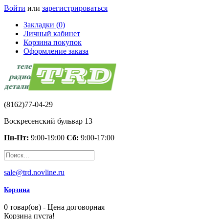
Войти
или
зарегистрироваться
Закладки (0)
Личный кабинет
Корзина покупок
Оформление заказа
(8162)77-04-29
Воскресенский бульвар 13
Пн-Пт:
9:00-19:00
Сб:
9:00-17:00
sale@trd.novline.ru
Корзина
0 товар(ов) - Цена договорная
Корзина пуста!