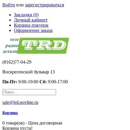
Войти
или
зарегистрироваться
Закладки (0)
Личный кабинет
Корзина покупок
Оформление заказа
(8162)77-04-29
Воскресенский бульвар 13
Пн-Пт:
9:00-19:00
Сб:
9:00-17:00
sale@trd.novline.ru
Корзина
0 товар(ов) - Цена договорная
Корзина пуста!