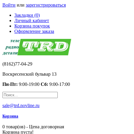
Войти
или
зарегистрироваться
Закладки (0)
Личный кабинет
Корзина покупок
Оформление заказа
(8162)77-04-29
Воскресенский бульвар 13
Пн-Пт:
9:00-19:00
Сб:
9:00-17:00
sale@trd.novline.ru
Корзина
0 товар(ов) - Цена договорная
Корзина пуста!