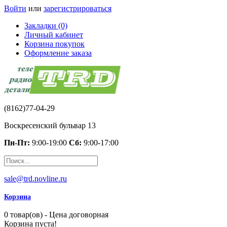
Войти
или
зарегистрироваться
Закладки (0)
Личный кабинет
Корзина покупок
Оформление заказа
(8162)77-04-29
Воскресенский бульвар 13
Пн-Пт:
9:00-19:00
Сб:
9:00-17:00
sale@trd.novline.ru
Корзина
0 товар(ов) - Цена договорная
Корзина пуста!