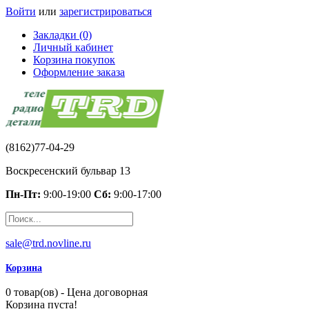
Войти
или
зарегистрироваться
Закладки (0)
Личный кабинет
Корзина покупок
Оформление заказа
(8162)77-04-29
Воскресенский бульвар 13
Пн-Пт:
9:00-19:00
Сб:
9:00-17:00
sale@trd.novline.ru
Корзина
0 товар(ов) - Цена договорная
Корзина пуста!