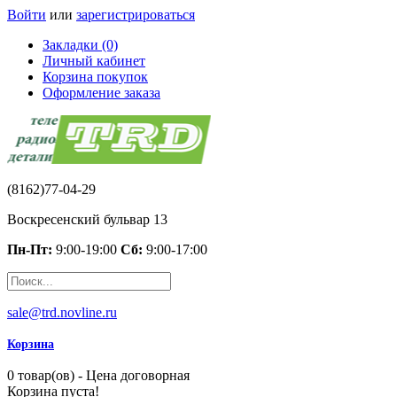
Войти
или
зарегистрироваться
Закладки (0)
Личный кабинет
Корзина покупок
Оформление заказа
(8162)77-04-29
Воскресенский бульвар 13
Пн-Пт:
9:00-19:00
Сб:
9:00-17:00
sale@trd.novline.ru
Корзина
0 товар(ов) - Цена договорная
Корзина пуста!