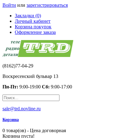
Войти
или
зарегистрироваться
Закладки (0)
Личный кабинет
Корзина покупок
Оформление заказа
(8162)77-04-29
Воскресенский бульвар 13
Пн-Пт:
9:00-19:00
Сб:
9:00-17:00
sale@trd.novline.ru
Корзина
0 товар(ов) - Цена договорная
Корзина пуста!