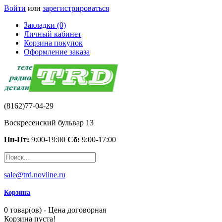
Войти
или
зарегистрироваться
Закладки (0)
Личный кабинет
Корзина покупок
Оформление заказа
(8162)77-04-29
Воскресенский бульвар 13
Пн-Пт:
9:00-19:00
Сб:
9:00-17:00
sale@trd.novline.ru
Корзина
0 товар(ов) - Цена договорная
Корзина пуста!