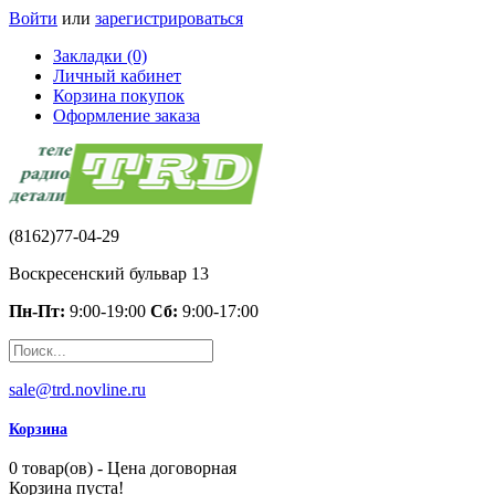
Войти
или
зарегистрироваться
Закладки (0)
Личный кабинет
Корзина покупок
Оформление заказа
(8162)77-04-29
Воскресенский бульвар 13
Пн-Пт:
9:00-19:00
Сб:
9:00-17:00
sale@trd.novline.ru
Корзина
0 товар(ов) - Цена договорная
Корзина пуста!