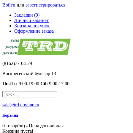
Войти
или
зарегистрироваться
Закладки (0)
Личный кабинет
Корзина покупок
Оформление заказа
(8162)77-04-29
Воскресенский бульвар 13
Пн-Пт:
9:00-19:00
Сб:
9:00-17:00
sale@trd.novline.ru
Корзина
0 товар(ов) - Цена договорная
Корзина пуста!