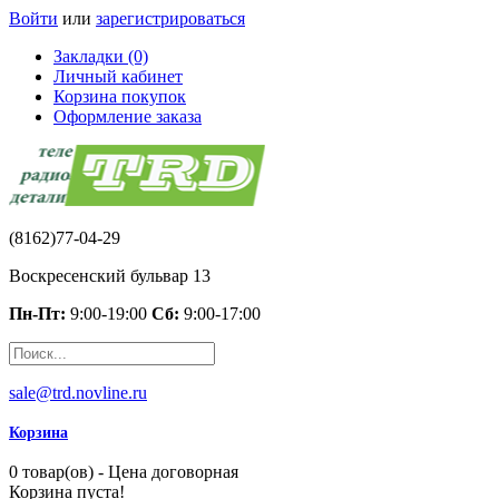
Войти
или
зарегистрироваться
Закладки (0)
Личный кабинет
Корзина покупок
Оформление заказа
(8162)77-04-29
Воскресенский бульвар 13
Пн-Пт:
9:00-19:00
Сб:
9:00-17:00
sale@trd.novline.ru
Корзина
0 товар(ов) - Цена договорная
Корзина пуста!