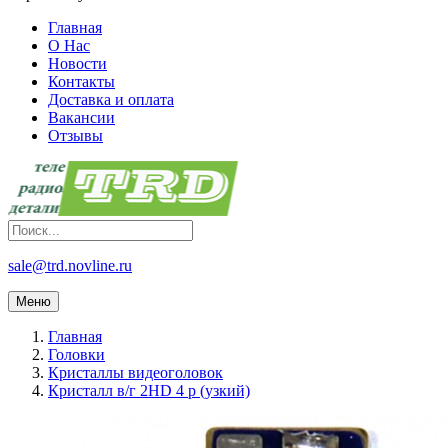
Главная
О Нас
Новости
Контакты
Доставка и оплата
Вакансии
Отзывы
sale@trd.novline.ru
Меню
Главная
Головки
Кристаллы видеоголовок
Кристалл в/г 2HD 4 p (узкий)