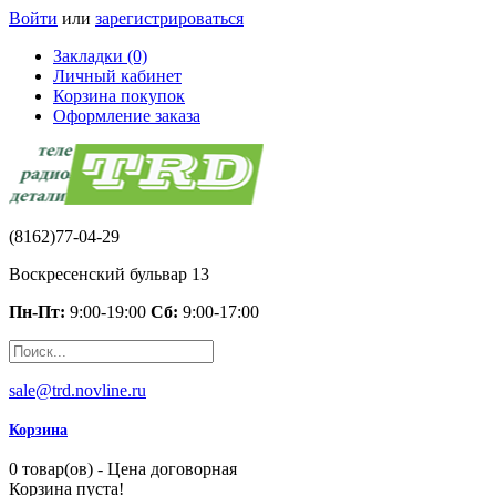
Войти
или
зарегистрироваться
Закладки (0)
Личный кабинет
Корзина покупок
Оформление заказа
(8162)77-04-29
Воскресенский бульвар 13
Пн-Пт:
9:00-19:00
Сб:
9:00-17:00
sale@trd.novline.ru
Корзина
0 товар(ов) - Цена договорная
Корзина пуста!