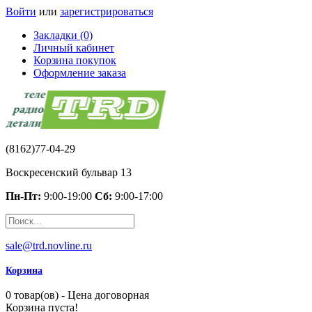
Войти
или
зарегистрироваться
Закладки (0)
Личный кабинет
Корзина покупок
Оформление заказа
(8162)77-04-29
Воскресенский бульвар 13
Пн-Пт:
9:00-19:00
Сб:
9:00-17:00
sale@trd.novline.ru
Корзина
0 товар(ов) - Цена договорная
Корзина пуста!