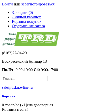
Войти
или
зарегистрироваться
Закладки (0)
Личный кабинет
Корзина покупок
Оформление заказа
(8162)77-04-29
Воскресенский бульвар 13
Пн-Пт:
9:00-19:00
Сб:
9:00-17:00
sale@trd.novline.ru
Корзина
0 товар(ов) - Цена договорная
Корзина пуста!