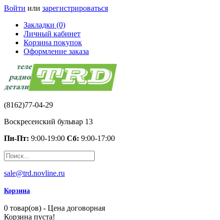
Войти
или
зарегистрироваться
Закладки (0)
Личный кабинет
Корзина покупок
Оформление заказа
(8162)77-04-29
Воскресенский бульвар 13
Пн-Пт:
9:00-19:00
Сб:
9:00-17:00
sale@trd.novline.ru
Корзина
0 товар(ов) - Цена договорная
Корзина пуста!