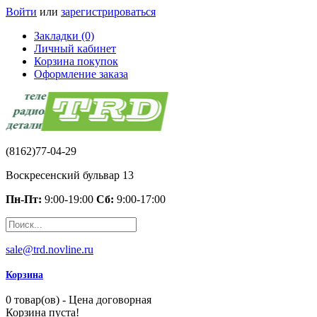
Войти
или
зарегистрироваться
Закладки (0)
Личный кабинет
Корзина покупок
Оформление заказа
(8162)77-04-29
Воскресенский бульвар 13
Пн-Пт:
9:00-19:00
Сб:
9:00-17:00
sale@trd.novline.ru
Корзина
0 товар(ов) - Цена договорная
Корзина пуста!