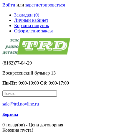
Войти
или
зарегистрироваться
Закладки (0)
Личный кабинет
Корзина покупок
Оформление заказа
(8162)77-04-29
Воскресенский бульвар 13
Пн-Пт:
9:00-19:00
Сб:
9:00-17:00
sale@trd.novline.ru
Корзина
0 товар(ов) - Цена договорная
Корзина пуста!