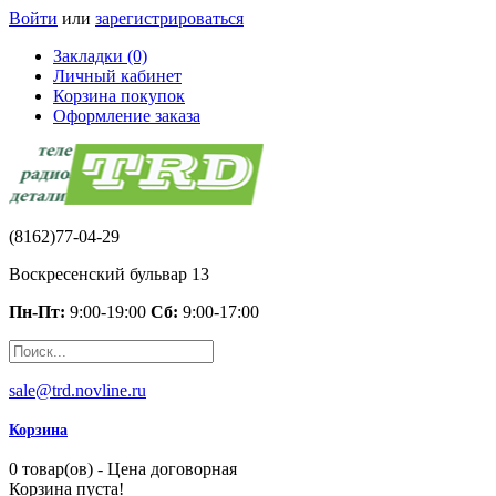
Войти
или
зарегистрироваться
Закладки (0)
Личный кабинет
Корзина покупок
Оформление заказа
(8162)77-04-29
Воскресенский бульвар 13
Пн-Пт:
9:00-19:00
Сб:
9:00-17:00
sale@trd.novline.ru
Корзина
0 товар(ов) - Цена договорная
Корзина пуста!