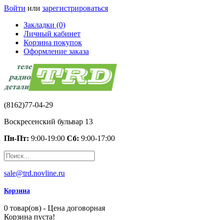
Войти
или
зарегистрироваться
Закладки (0)
Личный кабинет
Корзина покупок
Оформление заказа
(8162)77-04-29
Воскресенский бульвар 13
Пн-Пт:
9:00-19:00
Сб:
9:00-17:00
sale@trd.novline.ru
Корзина
0 товар(ов) - Цена договорная
Корзина пуста!