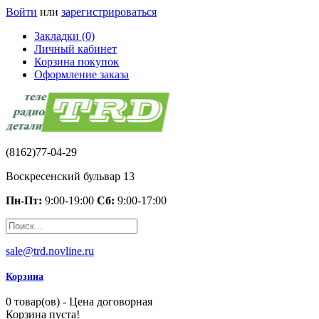
Войти
или
зарегистрироваться
Закладки (0)
Личный кабинет
Корзина покупок
Оформление заказа
(8162)77-04-29
Воскресенский бульвар 13
Пн-Пт:
9:00-19:00
Сб:
9:00-17:00
sale@trd.novline.ru
Корзина
0 товар(ов) - Цена договорная
Корзина пуста!