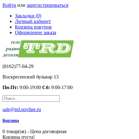
Войти
или
зарегистрироваться
Закладки (0)
Личный кабинет
Корзина покупок
Оформление заказа
(8162)77-04-29
Воскресенский бульвар 13
Пн-Пт:
9:00-19:00
Сб:
9:00-17:00
sale@trd.novline.ru
Корзина
0 товар(ов) - Цена договорная
Корзина пуста!