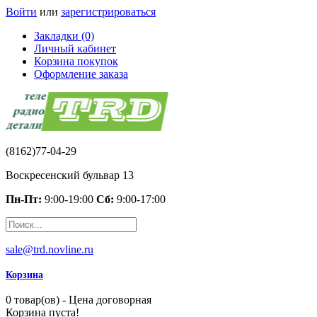
Войти
или
зарегистрироваться
Закладки (0)
Личный кабинет
Корзина покупок
Оформление заказа
(8162)77-04-29
Воскресенский бульвар 13
Пн-Пт:
9:00-19:00
Сб:
9:00-17:00
sale@trd.novline.ru
Корзина
0 товар(ов) - Цена договорная
Корзина пуста!