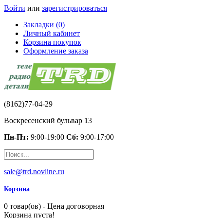
Войти
или
зарегистрироваться
Закладки (0)
Личный кабинет
Корзина покупок
Оформление заказа
(8162)77-04-29
Воскресенский бульвар 13
Пн-Пт:
9:00-19:00
Сб:
9:00-17:00
sale@trd.novline.ru
Корзина
0 товар(ов) - Цена договорная
Корзина пуста!