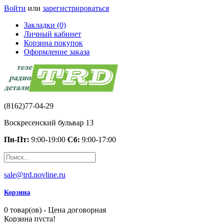
Войти
или
зарегистрироваться
Закладки (0)
Личный кабинет
Корзина покупок
Оформление заказа
(8162)77-04-29
Воскресенский бульвар 13
Пн-Пт:
9:00-19:00
Сб:
9:00-17:00
sale@trd.novline.ru
Корзина
0 товар(ов) - Цена договорная
Корзина пуста!