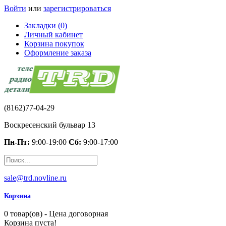
Войти
или
зарегистрироваться
Закладки (0)
Личный кабинет
Корзина покупок
Оформление заказа
(8162)77-04-29
Воскресенский бульвар 13
Пн-Пт:
9:00-19:00
Сб:
9:00-17:00
sale@trd.novline.ru
Корзина
0 товар(ов) - Цена договорная
Корзина пуста!