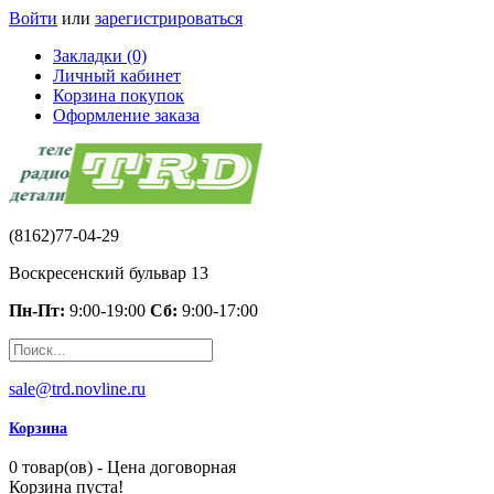
Войти
или
зарегистрироваться
Закладки (0)
Личный кабинет
Корзина покупок
Оформление заказа
(8162)77-04-29
Воскресенский бульвар 13
Пн-Пт:
9:00-19:00
Сб:
9:00-17:00
sale@trd.novline.ru
Корзина
0 товар(ов) - Цена договорная
Корзина пуста!