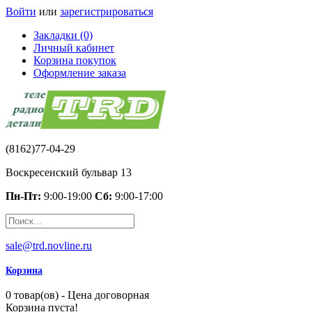
Войти
или
зарегистрироваться
Закладки (0)
Личный кабинет
Корзина покупок
Оформление заказа
(8162)77-04-29
Воскресенский бульвар 13
Пн-Пт:
9:00-19:00
Сб:
9:00-17:00
sale@trd.novline.ru
Корзина
0 товар(ов) - Цена договорная
Корзина пуста!