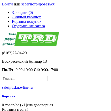
Войти
или
зарегистрироваться
Закладки (0)
Личный кабинет
Корзина покупок
Оформление заказа
(8162)77-04-29
Воскресенский бульвар 13
Пн-Пт:
9:00-19:00
Сб:
9:00-17:00
sale@trd.novline.ru
Корзина
0 товар(ов) - Цена договорная
Корзина пуста!