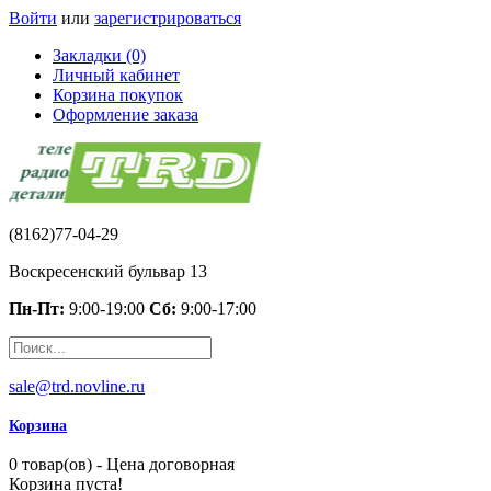
Войти
или
зарегистрироваться
Закладки (0)
Личный кабинет
Корзина покупок
Оформление заказа
(8162)77-04-29
Воскресенский бульвар 13
Пн-Пт:
9:00-19:00
Сб:
9:00-17:00
sale@trd.novline.ru
Корзина
0 товар(ов) - Цена договорная
Корзина пуста!