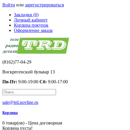
Войти
или
зарегистрироваться
Закладки (0)
Личный кабинет
Корзина покупок
Оформление заказа
(8162)77-04-29
Воскресенский бульвар 13
Пн-Пт:
9:00-19:00
Сб:
9:00-17:00
sale@trd.novline.ru
Корзина
0 товар(ов) - Цена договорная
Корзина пуста!