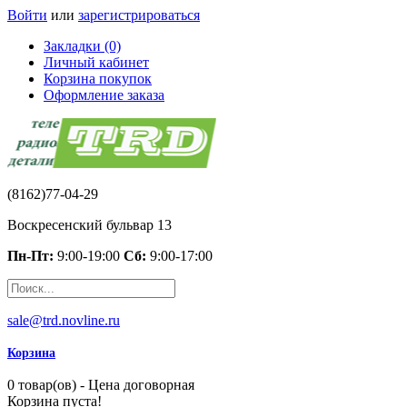
Войти
или
зарегистрироваться
Закладки (0)
Личный кабинет
Корзина покупок
Оформление заказа
(8162)77-04-29
Воскресенский бульвар 13
Пн-Пт:
9:00-19:00
Сб:
9:00-17:00
sale@trd.novline.ru
Корзина
0 товар(ов) - Цена договорная
Корзина пуста!