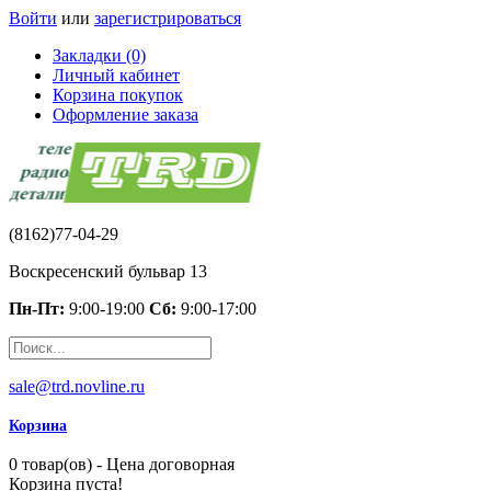
Войти
или
зарегистрироваться
Закладки (0)
Личный кабинет
Корзина покупок
Оформление заказа
(8162)77-04-29
Воскресенский бульвар 13
Пн-Пт:
9:00-19:00
Сб:
9:00-17:00
sale@trd.novline.ru
Корзина
0 товар(ов) - Цена договорная
Корзина пуста!