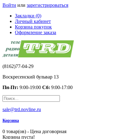
Войти
или
зарегистрироваться
Закладки (0)
Личный кабинет
Корзина покупок
Оформление заказа
(8162)77-04-29
Воскресенский бульвар 13
Пн-Пт:
9:00-19:00
Сб:
9:00-17:00
sale@trd.novline.ru
Корзина
0 товар(ов) - Цена договорная
Корзина пуста!