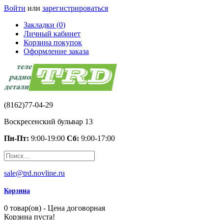
Войти
или
зарегистрироваться
Закладки (0)
Личный кабинет
Корзина покупок
Оформление заказа
(8162)77-04-29
Воскресенский бульвар 13
Пн-Пт:
9:00-19:00
Сб:
9:00-17:00
sale@trd.novline.ru
Корзина
0 товар(ов) - Цена договорная
Корзина пуста!