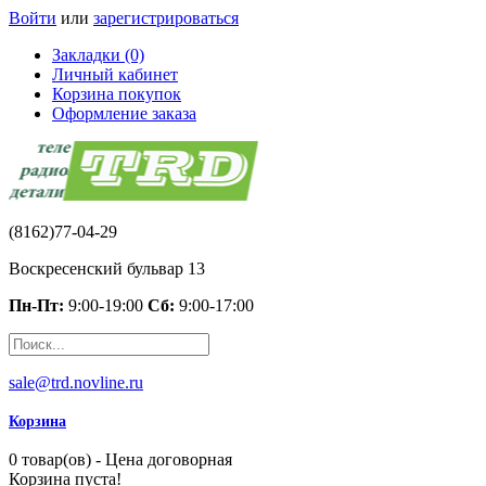
Войти
или
зарегистрироваться
Закладки (0)
Личный кабинет
Корзина покупок
Оформление заказа
(8162)77-04-29
Воскресенский бульвар 13
Пн-Пт:
9:00-19:00
Сб:
9:00-17:00
sale@trd.novline.ru
Корзина
0 товар(ов) - Цена договорная
Корзина пуста!