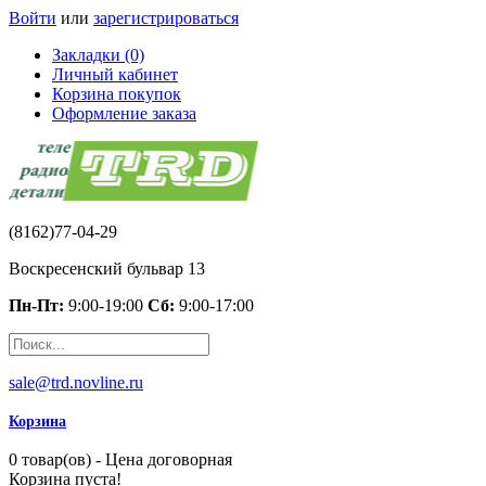
Войти
или
зарегистрироваться
Закладки (0)
Личный кабинет
Корзина покупок
Оформление заказа
(8162)77-04-29
Воскресенский бульвар 13
Пн-Пт:
9:00-19:00
Сб:
9:00-17:00
sale@trd.novline.ru
Корзина
0 товар(ов) - Цена договорная
Корзина пуста!