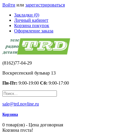
Войти
или
зарегистрироваться
Закладки (0)
Личный кабинет
Корзина покупок
Оформление заказа
(8162)77-04-29
Воскресенский бульвар 13
Пн-Пт:
9:00-19:00
Сб:
9:00-17:00
sale@trd.novline.ru
Корзина
0 товар(ов) - Цена договорная
Корзина пуста!