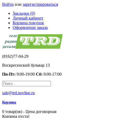
Войти
или
зарегистрироваться
Закладки (0)
Личный кабинет
Корзина покупок
Оформление заказа
(8162)77-04-29
Воскресенский бульвар 13
Пн-Пт:
9:00-19:00
Сб:
9:00-17:00
sale@trd.novline.ru
Корзина
0 товар(ов) - Цена договорная
Корзина пуста!