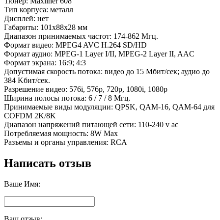
Тюнер: Maxliner 608
Тип корпуса: металл
Дисплей: нет
Габариты: 101х88х28 мм
Диапазон принимаемых частот: 174-862 Mгц.
Формат видео: MPEG4 AVC H.264 SD/HD
Формат аудио: MPEG-1 Layer I/II, MPEG-2 Layer II, AAC
Формат экрана: 16:9; 4:3
Допустимая скорость потока: видео до 15 Mбит/сек; аудио до
384 Kбит/сек.
Разрешение видео: 576i, 576p, 720p, 1080i, 1080p
Ширина полосы потока: 6 / 7 / 8 Mгц.
Принимаемые виды модуляции: QPSK, QAM-16, QAM-64 для
COFDM 2K/8K
Диапазон напряжений питающей сети: 110-240 v ac
Потребляемая мощность: 8W Max
Разъемы и органы управления: RCA
Написать отзыв
Ваше Имя:
Ваш отзыв: