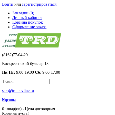
Войти
или
зарегистрироваться
Закладки (0)
Личный кабинет
Корзина покупок
Оформление заказа
(8162)77-04-29
Воскресенский бульвар 13
Пн-Пт:
9:00-19:00
Сб:
9:00-17:00
sale@trd.novline.ru
Корзина
0 товар(ов) - Цена договорная
Корзина пуста!