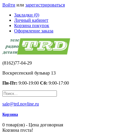
Войти
или
зарегистрироваться
Закладки (0)
Личный кабинет
Корзина покупок
Оформление заказа
(8162)77-04-29
Воскресенский бульвар 13
Пн-Пт:
9:00-19:00
Сб:
9:00-17:00
sale@trd.novline.ru
Корзина
0 товар(ов) - Цена договорная
Корзина пуста!