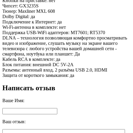
Кнопки на приставке: нет
Чипсет: GX3235S
Тюнер: Maxliner MXL 608
Dolby Digital: да
Подключение к Интернет: да
Wi-Fi-антенна в комплекте: нет
Поддержка USB-WiFi адаптеров: MT7601; RT5370
DLNA – технология позволяющая комфортно просматривать
видео и изображение, слушать музыку на экране вашего
телевизора с любого устройства вашей домашней сети -
смартфона, ноутбука или планшет: Да
Кабель RCA в комплекте: да
Блок питания: внешний DС 5V-2A
Разъемы: антенный вход, 2 разъёма USB 2.0, HDMI
Защита от короткого замыкания: да
Написать отзыв
Ваше Имя:
Ваш отзыв: